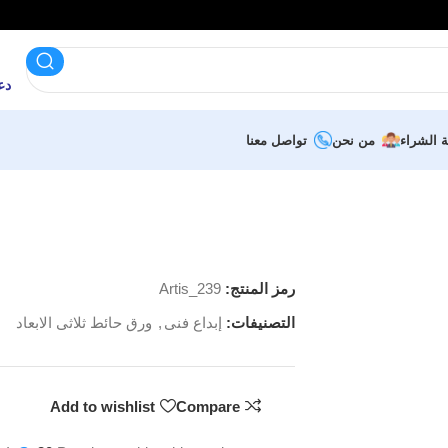
دعم 
ة الشراء
من نحن
تواصل معنا
رمز المنتج:
Artis_239
التصنيفات:
إبداع فنى
,
ورق حائط ثلاثى الابعاد
Add to wishlist
Compare