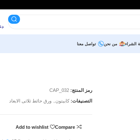
دعم 
ة الشراء
من نحن
تواصل معنا
رمز المنتج:
CAP_032
التصنيفات:
كابيتون
,
ورق حائط ثلاثى الابعاد
Add to wishlist
Compare