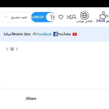
0,00
EGP
24/16
شحن يومى
YouTube
FaceBook
Mobile Skin
أعمالنا
Share: