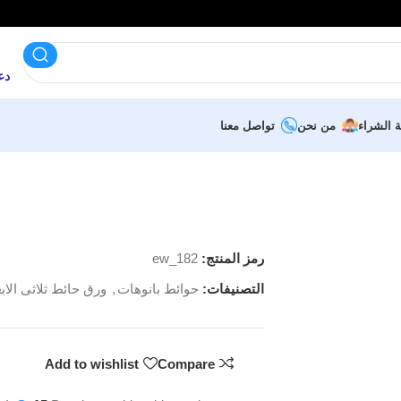
دعم 
ة الشراء
من نحن
تواصل معنا
رمز المنتج:
ew_182
التصنيفات:
حوائط بانوهات
,
ورق حائط ثلاثى الابع
Add to wishlist
Compare