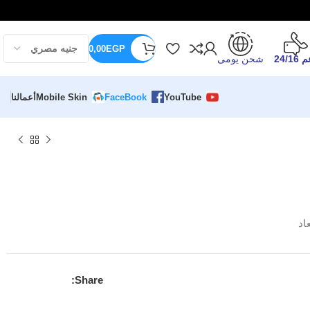
0,00
EGP
24/16
شحن يومى
YouTube
FaceBook
Mobile Skin
أعمالنا
اد
Share: