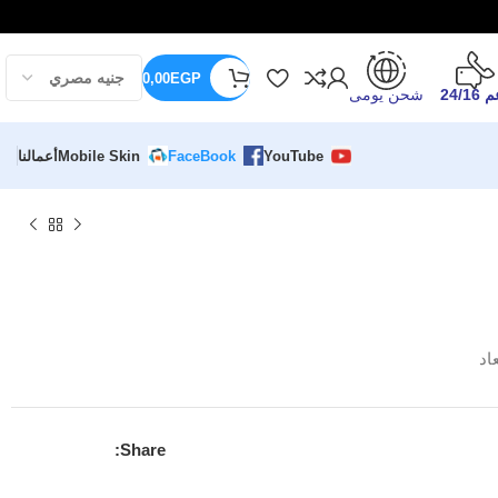
0,00
EGP
24/16
شحن يومى
YouTube
FaceBook
Mobile Skin
أعمالنا
اد
Share: