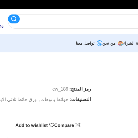
دعم 
ة الشراء
من نحن
تواصل معنا
رمز المنتج:
ew_186
التصنيفات:
حوائط بانوهات
,
ورق حائط ثلاثى الابع
Add to wishlist
Compare