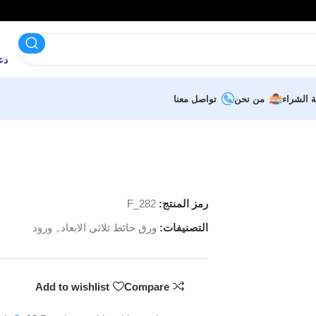
دعم 
ة الشراء
من نحن
تواصل معنا
رمز المنتج:
F_282
التصنيفات:
ورق حائط ثلاثى الابعاد
,
ورود
Add to wishlist
Compare