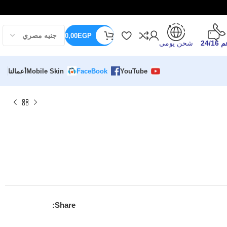
0,00
EGP
24/16
شحن يومى
YouTube
FaceBook
Mobile Skin
أعمالنا
Share: