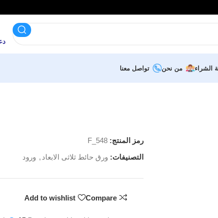
دعم 
ة الشراء
من نحن
تواصل معنا
رمز المنتج:
F_548
التصنيفات:
ورق حائط ثلاثى الابعاد
,
ورود
Add to wishlist
Compare