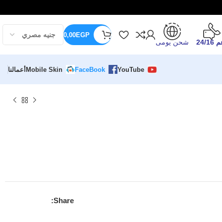
0,00
EGP
24/16
شحن يومى
YouTube
FaceBook
Mobile Skin
أعمالنا
Share: