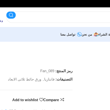
دعم 
ة الشراء
من نحن
تواصل معنا
رمز المنتج:
Fan_089
التصنيفات:
فانتازيا
,
ورق حائط ثلاثى الابعاد
Add to wishlist
Compare