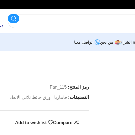
دعم 
ة الشراء
من نحن
تواصل معنا
رمز المنتج:
Fan_115
التصنيفات:
فانتازيا
,
ورق حائط ثلاثى الابعاد
Add to wishlist
Compare