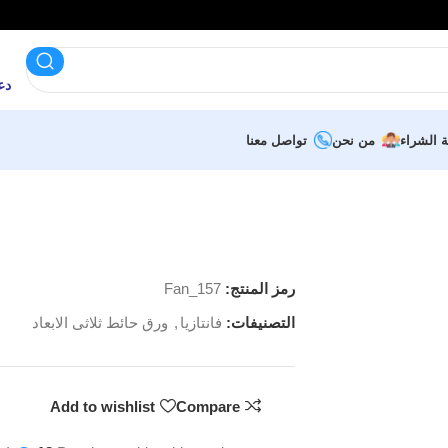
دعم 
ة الشراء
من نحن
تواصل معنا
رمز المنتج:
Fan_157
التصنيفات:
فانتازيا
,
ورق حائط ثلاثى الابعاد
Add to wishlist
Compare