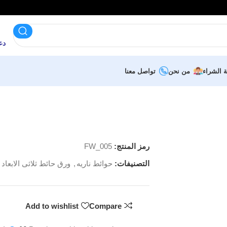
دعم 
ة الشراء
من نحن
تواصل معنا
رمز المنتج:
FW_005
التصنيفات:
حوائط ناريه
,
ورق حائط ثلاثى الابعاد
Add to wishlist
Compare