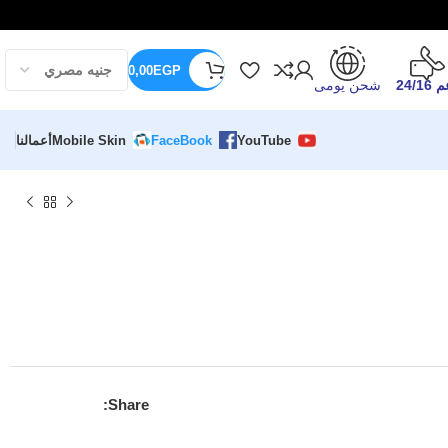
0,00
EGP
24/16
شحن يومى
YouTube
FaceBook
Mobile Skin
أعمالنا
Share: