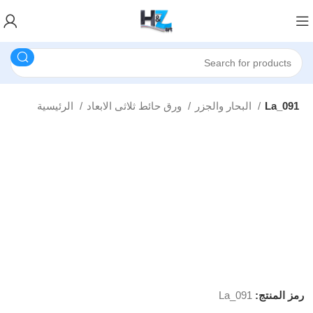
La_091
البحار والجزر
ورق حائط ثلاثى الابعاد
الرئيسية
رمز المنتج:
La_091