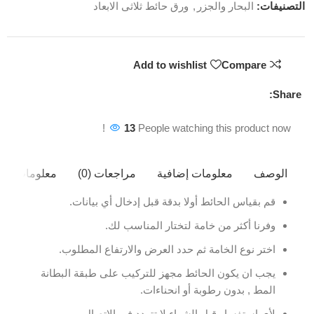
التصنيفات:
البحار والجزر
,
ورق حائط ثلاثى الابعاد
Add to wishlist
Compare
Share:
13
People watching this product now!
الوصف
معلومات إضافية
مراجعات (0)
معلومات ال
قم بقياس الحائط أولا بدقة قبل إدخال أي بيانات.
وفرنا أكثر من خامة لتختار المناسب لك.
اختر نوع الخامة ثم حدد العرض والارتفاع المطلوب.
يجب ان يكون الحائط مجهز للتركيب على طبقة البطانة
المط , بدون رطوبة أو انحناءات.
لأى استفسار قبل الشراء لا تتردد في الاتصال.