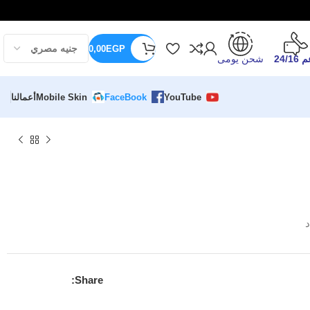
0,00
EGP
24/16
شحن يومى
YouTube
FaceBook
Mobile Skin
أعمالنا
د
Share: