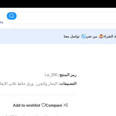
دعم 
ة الشراء
من نحن
تواصل معنا
رمز المنتج:
La_206
التصنيفات:
البحار والجزر
,
ورق حائط ثلاثى الابعا
Add to wishlist
Compare