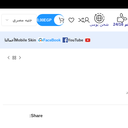
0,00
EGP
24/16
شحن يومى
YouTube
FaceBook
Mobile Skin
أعمالنا
د
Share: