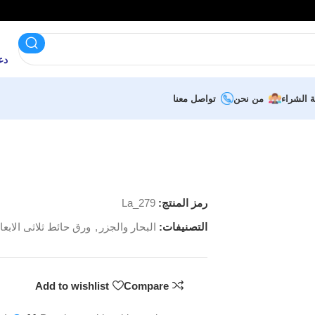
دعم 
ة الشراء
من نحن
تواصل معنا
رمز المنتج:
La_279
التصنيفات:
البحار والجزر
,
ورق حائط ثلاثى الابعا
Add to wishlist
Compare