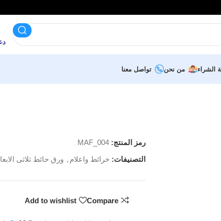
دعم 
ة الشراء
من نحن
تواصل معنا
رمز المنتج:
MAF_004
التصنيفات:
خرائط واعلام
,
ورق حائط ثلاثى الابعا
Add to wishlist
Compare