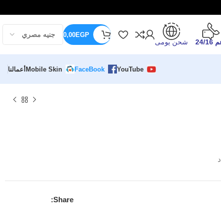
0,00
EGP
24/16
شحن يومى
YouTube
FaceBook
Mobile Skin
أعمالنا
د
Share: