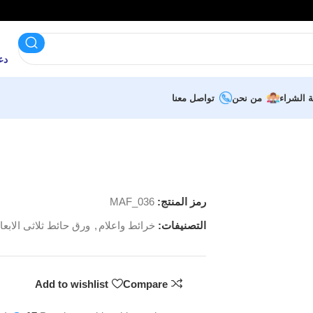
دعم 
ة الشراء
من نحن
تواصل معنا
رمز المنتج:
MAF_036
التصنيفات:
خرائط واعلام
,
ورق حائط ثلاثى الابعا
Add to wishlist
Compare