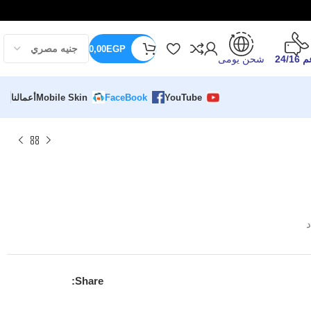
0,00
EGP
24/16
شحن يومى
YouTube
FaceBook
Mobile Skin
أعمالنا
د
Share: