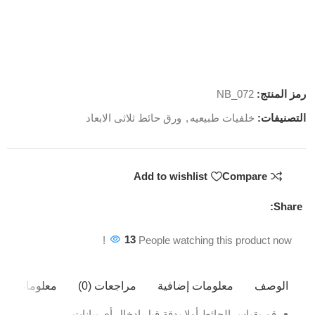
رمز المنتج:
NB_072
التصنيفات:
خلفيات طبيعيه
,
ورق حائط ثلاثى الابعاد
Add to wishlist
Compare
Share:
13
People watching this product now!
الوصف
معلومات إضافية
مراجعات (0)
معلومات ال
قم بقياس الحائط أولا بدقة قبل إدخال أي بيانات.