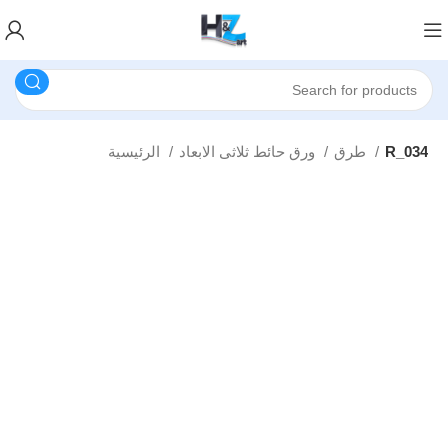
R_034
طرق
ورق حائط ثلاثى الابعاد
الرئيسية