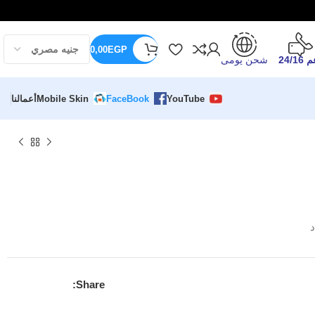
0,00
EGP
24/16
شحن يومى
YouTube
FaceBook
Mobile Skin
أعمالنا
د
Share: