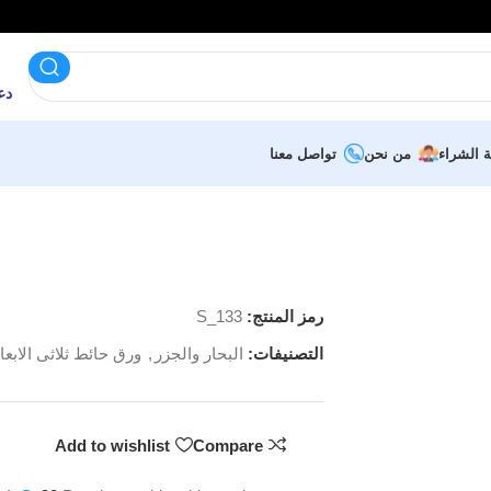
دعم 
ة الشراء
من نحن
تواصل معنا
رمز المنتج:
S_133
التصنيفات:
البحار والجزر
,
ورق حائط ثلاثى الابعا
Add to wishlist
Compare