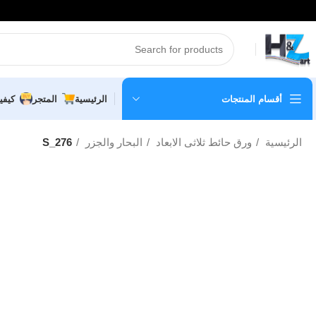
أقسام المنتجات
الرئيسية
المتجر
كيفي
الرئيسية
ورق حائط ثلاثى الابعاد
البحار والجزر
S_276