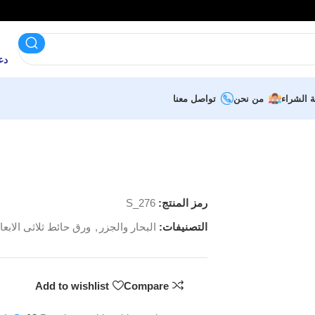
دعم 
ة الشراء
من نحن
تواصل معنا
رمز المنتج:
S_276
التصنيفات:
البحار والجزر
,
ورق حائط ثلاثى الابعا
Add to wishlist
Compare