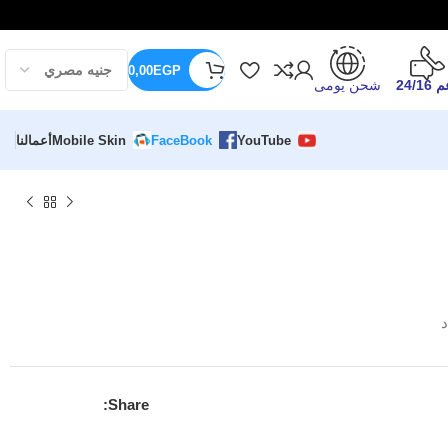
0,00
EGP
24/16
شحن يومى
YouTube
FaceBook
Mobile Skin
أعمالنا
د
Share: