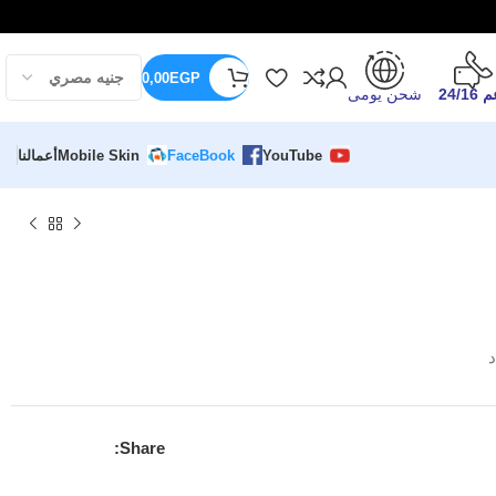
0,00
EGP
24/16
شحن يومى
YouTube
FaceBook
Mobile Skin
أعمالنا
د
Share: