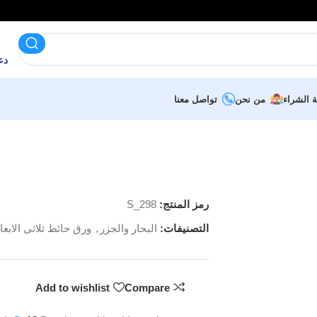
دعم 
ة الشراء
من نحن
تواصل معنا
رمز المنتج:
S_298
التصنيفات:
البحار والجزر
,
ورق حائط ثلاثى الابعا
Add to wishlist
Compare