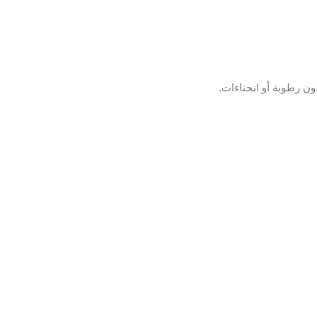
ن رطوبة أو انحناءات.