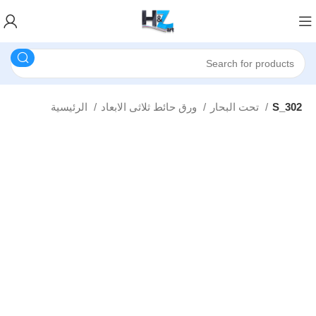
S_302
تحت البحار
ورق حائط ثلاثى الابعاد
الرئيسية