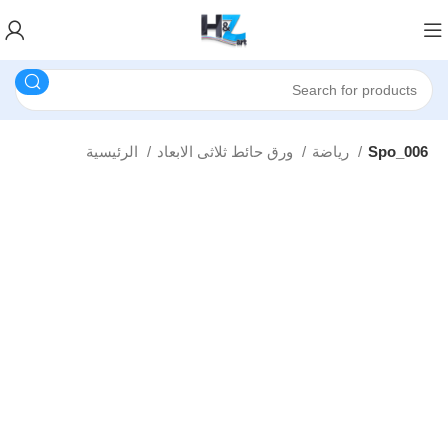
Spo_006
رياضة
ورق حائط ثلاثى الابعاد
الرئيسية