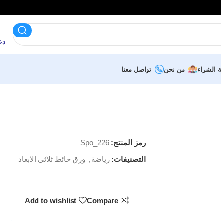
دعم 
ة الشراء
من نحن
تواصل معنا
رمز المنتج:
Spo_226
التصنيفات:
رياضة
,
ورق حائط ثلاثى الابعاد
Add to wishlist
Compare