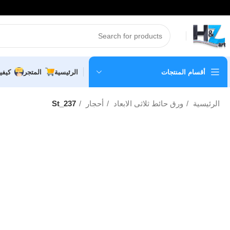
أقسام المنتجات
الرئيسية
المتجر
كيفي
الرئيسية
ورق حائط ثلاثى الابعاد
أحجار
St_237