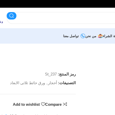
دعم 
ة الشراء
من نحن
تواصل معنا
رمز المنتج:
St_237
التصنيفات:
أحجار
,
ورق حائط ثلاثى الابعاد
Add to wishlist
Compare