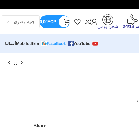
0,00
EGP
24/16
شحن يومى
YouTube
FaceBook
Mobile Skin
أعمالنا
د
Share: