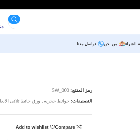
دعم 
ة الشراء
من نحن
تواصل معنا
رمز المنتج:
SW_009
التصنيفات:
حوائط حجرية
,
ورق حائط ثلاثى الابعا
Add to wishlist
Compare