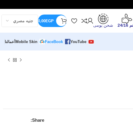
0,00
EGP
24/16
شحن يومى
YouTube
FaceBook
Mobile Skin
أعمالنا
Share: