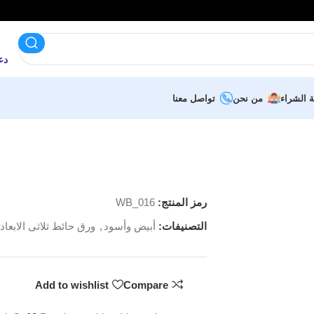
دعم 
ة الشراء
من نحن
تواصل معنا
رمز المنتج:
WB_016
التصنيفات:
أبيض وأسود
,
ورق حائط ثلاثى الابعاد
Add to wishlist
Compare