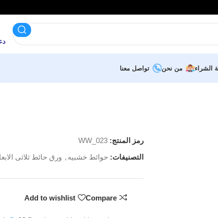
دعم 
ة الشراء
من نحن
تواصل معنا
رمز المنتج:
WW_023
التصنيفات:
حوائط خشبيه
,
ورق حائط ثلاثى الابعا
Add to wishlist
Compare