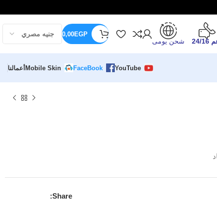
0,00
EGP
24/16
شحن يومى
YouTube
FaceBook
Mobile Skin
أعمالنا
د
Share: