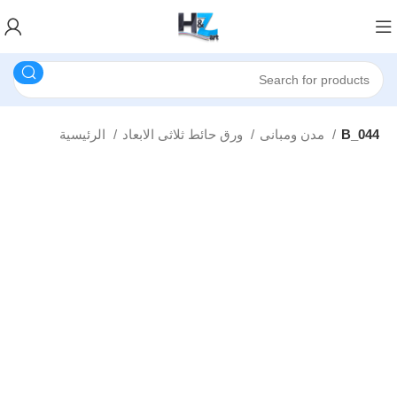
B_044
مدن ومبانى
ورق حائط ثلاثى الابعاد
الرئيسية