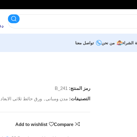
دعم 
ة الشراء
من نحن
تواصل معنا
رمز المنتج:
B_241
التصنيفات:
مدن ومبانى
,
ورق حائط ثلاثى الابعاد
Add to wishlist
Compare