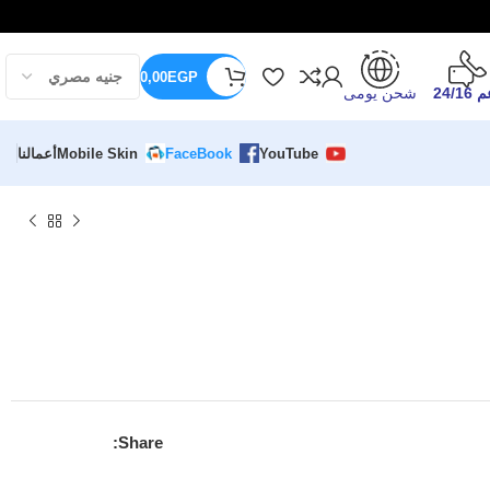
0,00
EGP
24/16
شحن يومى
YouTube
FaceBook
Mobile Skin
أعمالنا
Share: