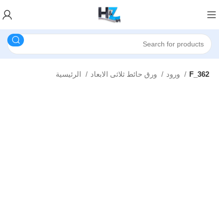
F_362
ورود
ورق حائط ثلاثى الابعاد
الرئيسية