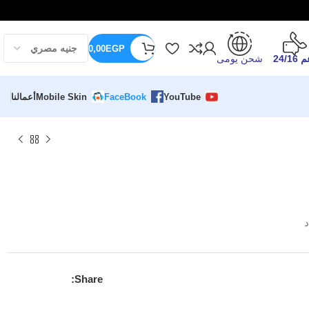
0,00
EGP
24/16
شحن يومى
YouTube
FaceBook
Mobile Skin
أعمالنا
د
Share: