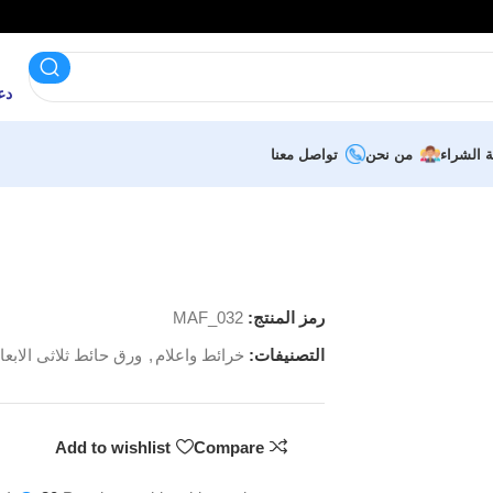
دعم 
ة الشراء
من نحن
تواصل معنا
رمز المنتج:
MAF_032
التصنيفات:
خرائط واعلام
,
ورق حائط ثلاثى الابعا
Add to wishlist
Compare