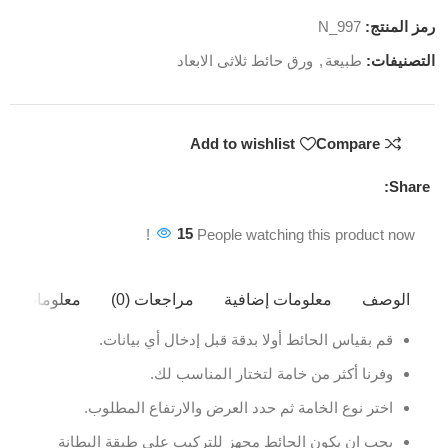
رمز المنتج:
N_997
التصنيفات:
طبيعة
,
ورق حائط ثلاثى الابعاد
Add to wishlist
Compare
Share:
15
People watching this product now!
الوصف
معلومات إضافية
مراجعات (0)
معلومات ال
قم بقياس الحائط أولا بدقة قبل إدخال أي بيانات.
وفرنا أكثر من خامة لتختار المناسب لك.
اختر نوع الخامة ثم حدد العرض والارتفاع المطلوب.
يجب ان يكون الحائط مجهز للتركيب على طبقة البطانة