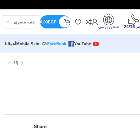
0,00
EGP
24/16
شحن يومى
YouTube
FaceBook
Mobile Skin
أعمالنا
Share: