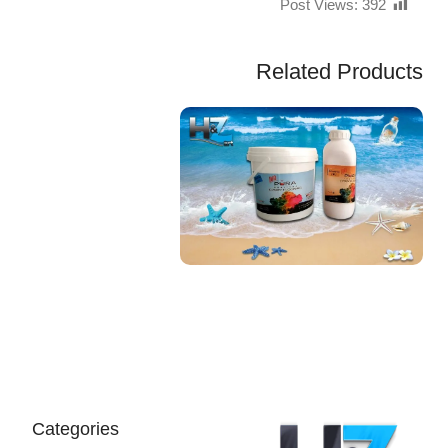
Post Views:
392
Related Products
EGP
Categories