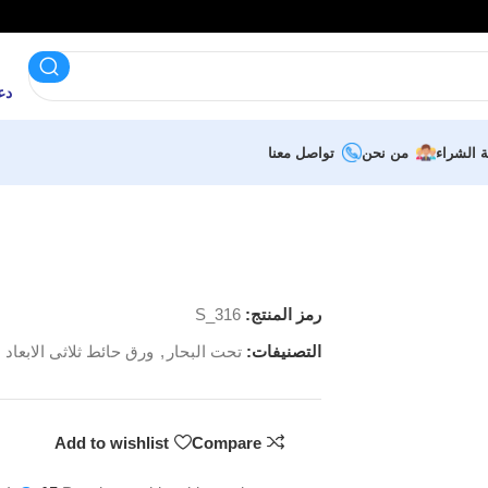
دعم 
ة الشراء
من نحن
تواصل معنا
رمز المنتج:
S_316
التصنيفات:
تحت البحار
,
ورق حائط ثلاثى الابعاد
Add to wishlist
Compare