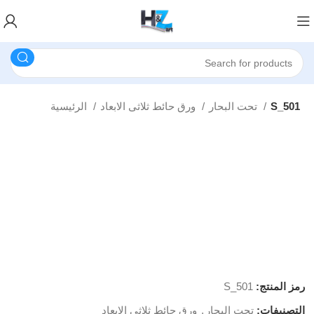
S_501
تحت البحار
ورق حائط ثلاثى الابعاد
الرئيسية
رمز المنتج:
S_501
التصنيفات:
تحت البحار
,
ورق حائط ثلاثى الابعاد