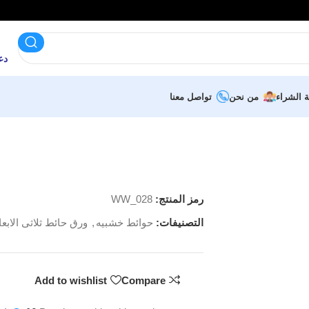
دعم 
ة الشراء
من نحن
تواصل معنا
رمز المنتج:
WW_028
التصنيفات:
حوائط خشبيه
,
ورق حائط ثلاثى الابعا
Add to wishlist
Compare