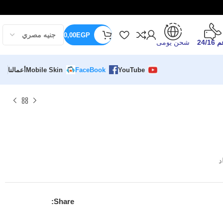
0,00
EGP
24/16
شحن يومى
YouTube
FaceBook
Mobile Skin
أعمالنا
د
Share: