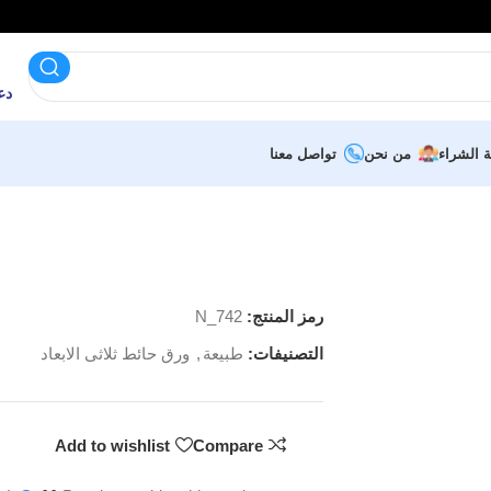
دعم 
ة الشراء
من نحن
تواصل معنا
رمز المنتج:
N_742
التصنيفات:
طبيعة
,
ورق حائط ثلاثى الابعاد
Add to wishlist
Compare